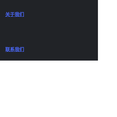
关于我们
联系我们
CN
业务介绍
Copyright ©️ 2022, NetEase Zhuyou(and its affiliates