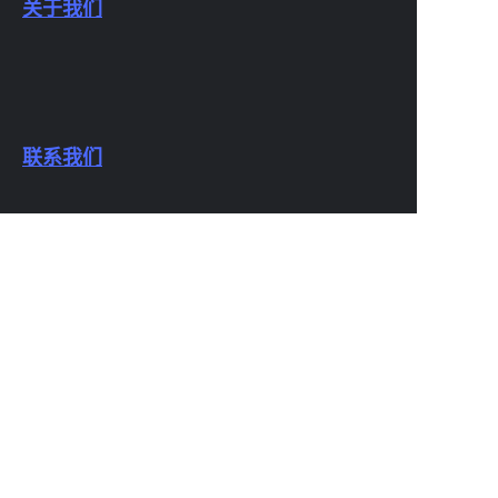
关于我们
联系我们
CN
业务介绍
Copyright ©️ 2022, NetEase Zhuyou(and its affiliates
as applicable). All Rights Reserved.