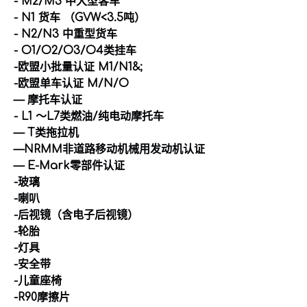
- M2/M3 中大型客车
- N1 货车 （GVW<3.5吨）
其他相关
- N2/N3 中重型货车
- O1/O2/O3/O4类挂车
-欧盟小批量认证 M1/N1&;
-欧盟单车认证 M/N/O
— 摩托车认证
- L1 ～L7类燃油/纯电动摩托车
— T类拖拉机
—NRMM非道路移动机械用发动机认证
— E-Mark零部件认证
-玻璃
-喇叭
-后视镜（含电子后视镜）
-轮胎
-灯具
-安全带
-儿童座椅
-R90摩擦片