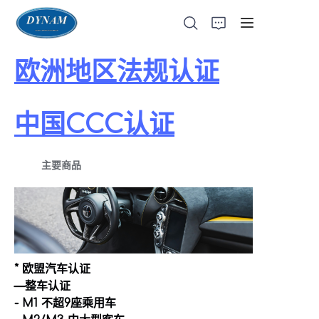
欧洲地区法规认证
中国CCC认证
首页
关于我们
主要商品
产品页
ECE法规
* 欧盟汽车认证
EU法规
—整车认证
- M1 不超9座乘用车
CCC认证