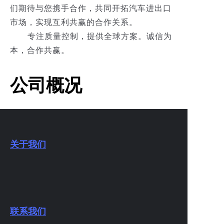
们期待与您携手合作，共同开拓汽车进出口
其他相关
市场，实现互利共赢的合作关系。
专注质量控制，提供全球方案。诚信为
本，合作共赢。
公司概况
关于我们
联系我们